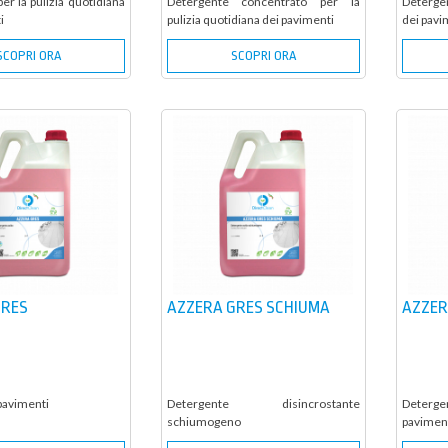
er la pulizia quotidiana
Detergente concentrato per la
Detergen
i
pulizia quotidiana dei pavimenti
dei pavi
SCOPRI ORA
SCOPRI ORA
GRES
AZZERA GRES SCHIUMA
AZZER
pavimenti
Detergente disincrostante
Deter
schiumogeno
paviment