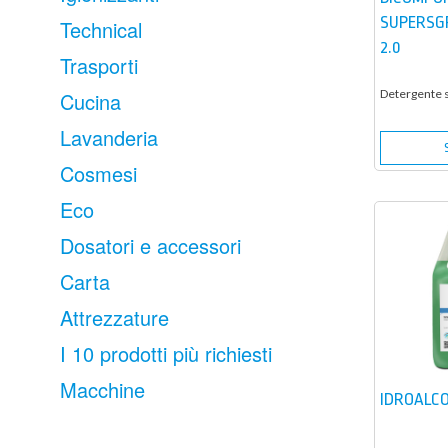
SUPERSG
Technical
2.0
Trasporti
Detergente s
Cucina
Lavanderia
Cosmesi
Eco
Dosatori e accessori
Carta
Attrezzature
I 10 prodotti più richiesti
Macchine
IDROALCO