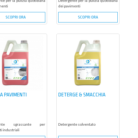
te per la pulizia quotidiana
Detergente per la pulizia quotidiana
menti
dei pavimenti
SCOPRI ORA
SCOPRI ORA
A PAVIMENTI
DETERGE & SMACCHIA
gente sgrassante per
Detergente solventato
i industriali